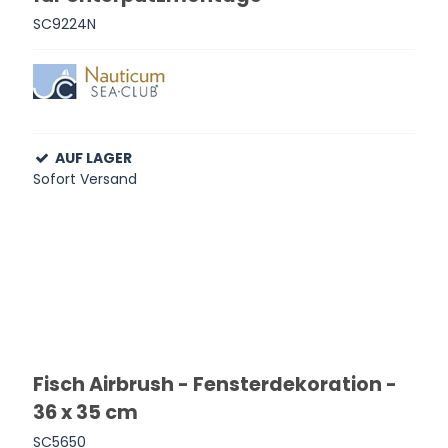
SC9224N
AUF LAGER
Sofort Versand
Fisch Airbrush - Fensterdekoration -
36 x 35 cm
SC5650