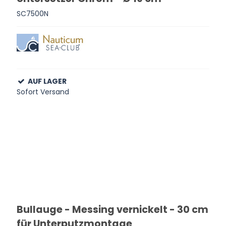
SC7500N
AUF LAGER
Sofort Versand
Bullauge - Messing vernickelt - 30 cm
für Unterputzmontage