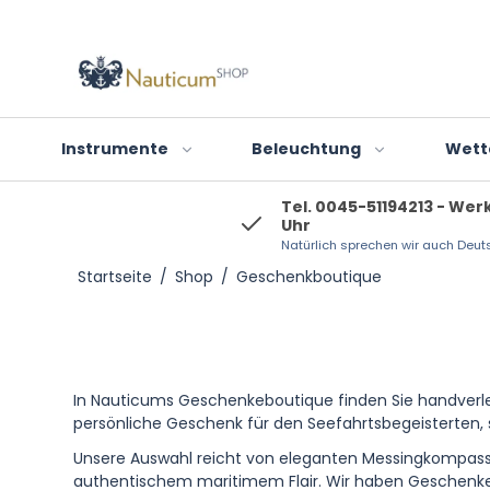
Instrumente
Beleuchtung
Wett
Tel. 0045-51194213 - Wer
Uhr
Foresti og Suardi
Natürlich sprechen wir auch Deut
Design Instrumente
Innenbeleuchtung
Startseite
/
Shop
/
Geschenkboutique
Moretti Luce
Uhren und Schiffsuhren
Außenbeleuchtung
Gezeitenuhren
Schiffslaternen
Thermometer
T-Lights
In Nauticums Geschenkeboutique finden Sie handverle
Barometer
LED Lichtquelle
persönliche Geschenk für den Seefahrtsbegeisterten, s
Hygrometer
Unsere Auswahl reicht von eleganten Messingkompasse
authentischem maritimem Flair. Wir haben Geschenke 
Klimageräte