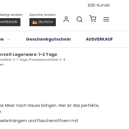
B2B-Kunde
entyp ändern:
Sprache ändern:
IVATPERSON
DEUTSCH
ue
Geschenkgutschein
AUSVERKAUF
erzeit Lagerware: 1-2 Tage
lartikel: 3-7 Tage, Produktionsartikel: 3-4
en
isch
 Meer nach Hause bringen. Hier ist das perfekte,
e.
sselanhängern und Flaschenöffnern mit
.