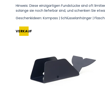
Hinweis: Diese einzigartigen Fundstücke sind oft limiti
Sturmglas und Galilei
solange sie noch lieferbar sind, und schenken Sie etw
Bullauge-Instrumente
Geschenkideen: Kompass | Schlüsselanhänger | Flasche
ER
Dekorative Uhren
M
VERKAUF
Regenmesser
Wetterstationen
Außen Instrumente
Wein / Weinkeller
Zubehör