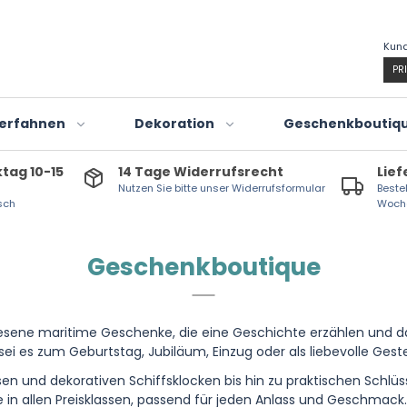
Kund
PR
erfahnen
Dekoration
Geschenkboutiq
ktag 10-15
14 Tage Widerrufsrecht
Lief
Nutzen Sie bitte unser Widerrufsformular
Bestel
sch
Woch
Geschenkboutique
Tischdekoration
Maritim gedeckter T
Nostalgie bei Tisch
sene maritime Geschenke, die eine Geschichte erzählen und das
ei es zum Geburtstag, Jubiläum, Einzug oder als liebevolle Gest
Flaschenöffner
n und dekorativen Schiffsklocken bis hin zu praktischen Schlü
in allen Preisklassen, passend für jeden Anlass und Geschmack