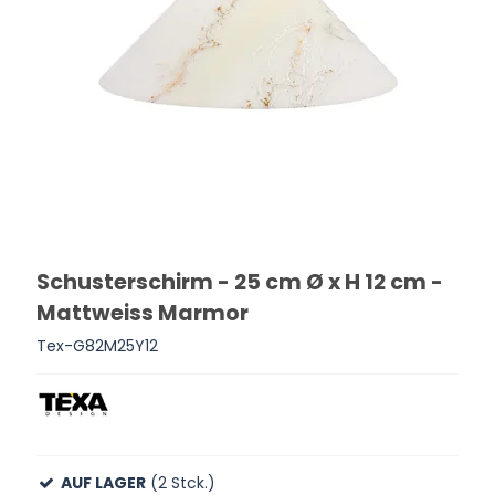
Schusterschirm - 25 cm Ø x H 12 cm -
Mattweiss Marmor
Tex-G82M25Y12
AUF LAGER
(2 Stck.)