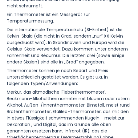
nicht schrumpft.
Ein Thermometer ist ein Messgerät zur
Temperaturmessung.
Die internationale Temperaturskala (SI-Einheit) ist die
Kelvin-Skala (die nicht in Grad, sondern „nur“ XX Kelvin
ausgedrückt wird). In Skandinavien und Europa wird die
Celsius-Skala verwendet. Dazu kommen unter anderem
Fahrenheit und Réaumur. Die letzten drei (sowie einige
andere Skalen) sind alle in „Grad“ angegeben.
Thermometer können je nach Bedarf und Preis
unterschiedlich gestaltet werden. Es gibt u.a. in
folgenden Typen/Anwendungen:
Merkur, das altmodische 'Fieberthermometer',
Beckmann-Alkoholthermometer mit blauem oder rotem
Alkohol, Außen-/Innenthermometer, Bimetall, meist rund,
Bratenthermometer, Galileo-Thermometer, das mit den
in etwas Flüssigkeit schwimmenden Kugeln - meist zur
Dekoration , und Digital, das im Grunde alle oben
genannten ersetzen kann, Infrarot (IR), das die
Oberflächentemperatur (Wärmestrahlung) ohne