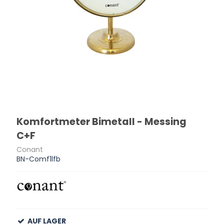
Komfortmeter Bimetall - Messing
C+F
Conant
BN-Comf1lfb
AUF LAGER