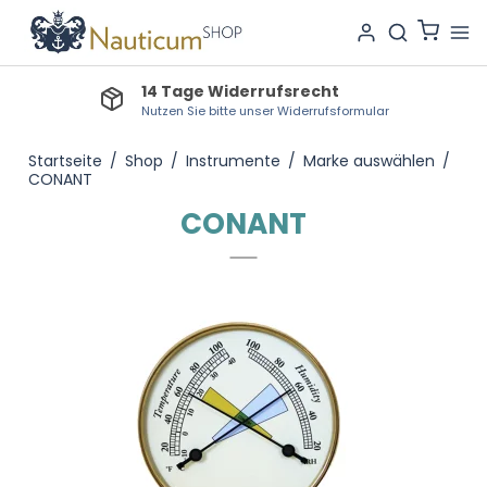
Lieferzeit Lagerware: 1-2 Tage
Bestellartikel: 3-7 Tage, Produktionsartikel: 3-4 Wochen
Startseite
/
Shop
/
Instrumente
/
Marke auswählen
/
CONANT
CONANT