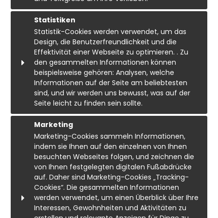
cookie_consent
1 year
Cookie:
Verfallen:
Statistiken
Ursprung:
Statistik-Cookies werden verwendet, um das
kdid (Klarna)
2 years
System
Design, die Benutzerfreundlichkeit und die
Ursprung:
Beschreibung:
Effektivität einer Webseite zu optimieren. . Zu
Klarna
This cookie is used to enforce your
den gesammelten Informationen können
Beschreibung:
preferences in relation to cookies.
beispielsweise gehören: Analysen, welche
Used to identify previously used device.
Informationen auf der Seite am beliebtesten
From Klarna.
_GRECAPTCHA
6 months
sind, und wir werden uns bewusst, was auf der
Ursprung:
__Secure-3PSIDCC
2 years
Seite leicht zu finden sein sollte.
Google
Ursprung:
Beschreibung:
Google
Cookie:
Verfallen:
Marketing
Used by Google for the purpose of
Beschreibung:
providing its risk analysis.
Marketing-Cookies sammeln Informationen,
_ga
2 years
Used for targeting purposes to build a
indem sie Ihnen auf den einzelnen von Ihnen
Ursprung:
profile of the visitor's interests in order to
CONSENT
20 years
besuchten Webseites folgen, und zeichnen die
Google
show relevant and personalised Google
Ursprung:
von Ihnen festgelegten digitalen Fußabdrücke
advertising.
Beschreibung:
Google
auf. Daher sind Marketing-Cookies „Tracking-
Stores an auto-generated id which is
Beschreibung:
__Secure-1PAPISID
2 years
Cookies“. Die gesammelten Informationen
used by Google analytics. From Google.
Google Ads Optimization stores cookie
werden verwendet, um einen Überblick über Ihre
Ursprung:
consent preferences.
_gid
24 hours
Google
Interessen, Gewohnheiten und Aktivitäten zu
Ursprung:
Beschreibung: