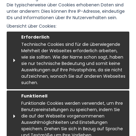
Die typischerweise über Cookies erhobenen Daten sind
unter anderem: Dies können Ihre IP-Adresse, eindeutige
IDs und Informationen über Ihr Nutzerverhalten sein.
Übersicht über Cookies:
Erforderlich
Technische Cookies sind für die überwiegende
Mehrheit der Webseites erforderlich arbeiten,
wie sie sollten. Wie der Name schon sagt, haben
sie nur technische Bedeutung und somit keine
Auswirkungen auf Ihre Privatsphäre, da sie nicht
aufzeichnen, wonach Sie auf anderen Webseites
suchen.
Cookie:
Verfallen:
Funktionell
Funktionale Cookies werden verwendet, um Ihre
PHPSESSID
Session
Benutzereinstellungen zu speichern, indem Sie
Ursprung:
die auf der Webseite vorgenommenen
System
Auswahlmöglichkeiten und Einstellungen
Beschreibung:
speichern. Drehen Sie sich in Bezug auf Sprache
This cookie is used by the server to keep
und Textgröße um Ihre Vorlieben.
track of your session.