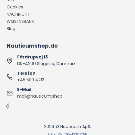
Cookies
NACHRICHT
WISSENSBANK
Blog
Nauticumshop.de
Fårdrupvej 18
DK-4200 Slagelse, Danmark
Telefon
+45 5119 4213
E-Mail
mail@nauticum.shop
2026 © Nauticum ApS.
USt-IdNr.: DK-42281255