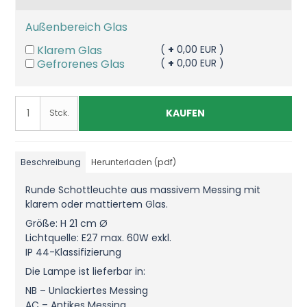
Außenbereich Glas
Klarem Glas
(
+
0,00 EUR )
Gefrorenes Glas
(
+
0,00 EUR )
KAUFEN
Stck.
Beschreibung
Herunterladen (pdf)
Runde Schottleuchte aus massivem Messing mit
klarem oder mattiertem Glas.
Größe: H 21 cm Ø
Lichtquelle: E27 max. 60W exkl.
IP 44-Klassifizierung
Die Lampe ist lieferbar in:
NB – Unlackiertes Messing
AC – Antikes Messing